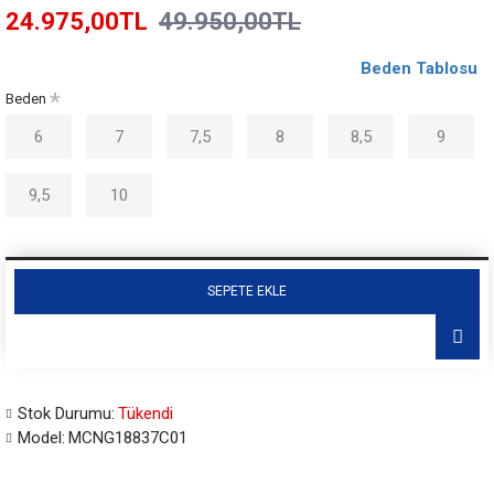
24.975,00TL
49.950,00TL
Beden Tablosu
Beden
6
7
7,5
8
8,5
9
9,5
10
SEPETE EKLE
Stok Durumu:
Tükendi
Model:
MCNG18837C01