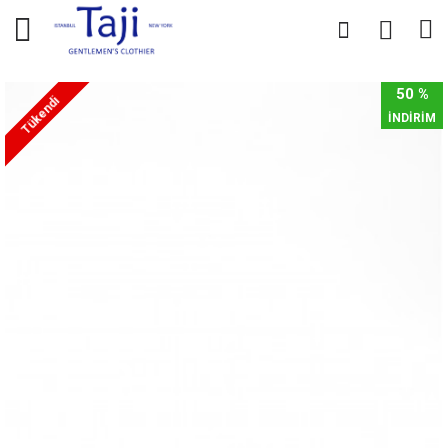
0
0
50 %
Tükendi
İNDİRİM