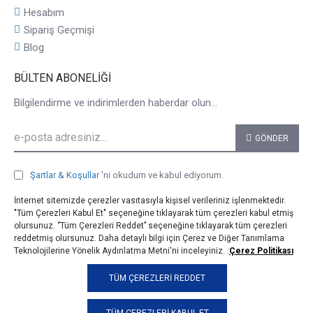
Hesabım
Sipariş Geçmişi
Blog
BÜLTEN ABONELIĞI
Bilgilendirme ve indirimlerden haberdar olun...
GÖNDER
Şartlar & Koşullar
'ni okudum ve kabul ediyorum.
İnternet sitemizde çerezler vasıtasıyla kişisel verileriniz işlenmektedir.
"Tüm Çerezleri Kabul Et" seçeneğine tıklayarak tüm çerezleri kabul etmiş
olursunuz. ‘’Tüm Çerezleri Reddet’’ seçeneğine tıklayarak tüm çerezleri
reddetmiş olursunuz. Daha detaylı bilgi için Çerez ve Diğer Tanımlama
Teknolojilerine Yönelik Aydınlatma Metni'ni inceleyiniz. :
Çerez Politikası
© 2025, taji.com.tr, Tüm Hakları Saklıdır.
TÜM ÇEREZLERI REDDET