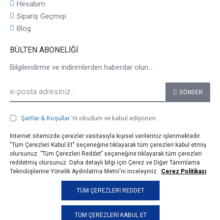
Hesabım
Sipariş Geçmişi
Blog
BÜLTEN ABONELIĞI
Bilgilendirme ve indirimlerden haberdar olun...
GÖNDER
Şartlar & Koşullar
'ni okudum ve kabul ediyorum.
İnternet sitemizde çerezler vasıtasıyla kişisel verileriniz işlenmektedir.
"Tüm Çerezleri Kabul Et" seçeneğine tıklayarak tüm çerezleri kabul etmiş
olursunuz. ‘’Tüm Çerezleri Reddet’’ seçeneğine tıklayarak tüm çerezleri
reddetmiş olursunuz. Daha detaylı bilgi için Çerez ve Diğer Tanımlama
Teknolojilerine Yönelik Aydınlatma Metni'ni inceleyiniz. :
Çerez Politikası
© 2025, taji.com.tr, Tüm Hakları Saklıdır.
TÜM ÇEREZLERI REDDET
TÜM ÇEREZLERI KABUL ET