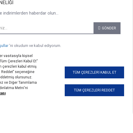
NELIĞI
e indirimlerden haberdar olun...
GÖNDER
şullar
'ni okudum ve kabul ediyorum.
r vasıtasıyla kişisel
 "Tüm Çerezleri Kabul Et"
 çerezleri kabul etmiş
i Reddet’’ seçeneğine
TÜM ÇEREZLERI KABUL ET
reddetmiş olursunuz.
erez ve Diğer Tanımlama
ydınlatma Metni'ni
TÜM ÇEREZLERI REDDET
kası