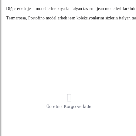
Diğer erkek jean modellerine kıyasla italyan tasarım jean modelleri farklıdı
Tramarossa, Portofino model erkek jean koleksiyonlarını sizlerin italyan tas
Erkek Jean Modelleri
Erkek jean modelleri arasında genelde denim jean modelleri oldukça tercih
hayatta spor tarzlarda kullanılır ve buradaki denim dediğimiz kavram pamu
sarar ve hareket kabiliyeti daha yüksektir. Günlük hayatta daha çok spor şı
erkek denim pantalon modelleri daha fazla kaliteyi yansıtıyor.
Erkek blue jean yani erkek denim pantalon modelleri eskiden sadece mavi re
edilebilir. Yazın daha çok açık renkler erkek jean modellerinde genelde bir 
yer alır. Kış aylarında ise genelde lacivert , gri, siyah denim jean modelleri t
Ücretsiz Kargo ve İade