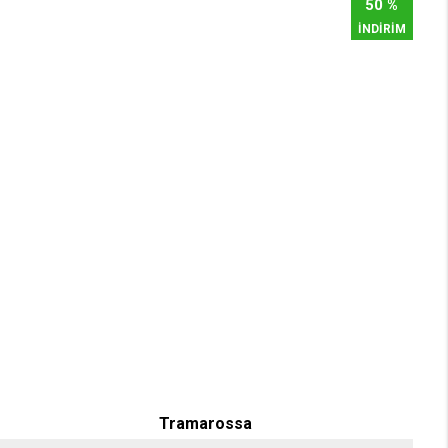
50 %
İNDİRİM
Tramarossa