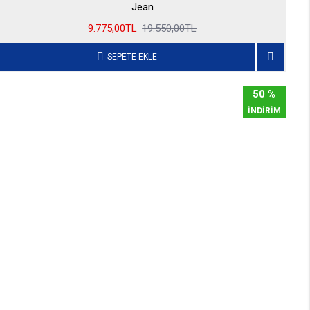
Jean
9.775,00TL
19.550,00TL
SEPETE EKLE
50 %
İNDİRİM