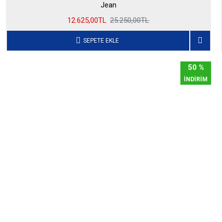
Jean
12.625,00TL
25.250,00TL
SEPETE EKLE
50 %
İNDİRİM