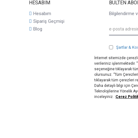
HESABIM
BÜLTEN ABO
Hesabım
Bilgilendirme v
Sipariş Geçmişi
Blog
Şartlar & Ko
İnternet sitemizde çerezle
verileriniz işlenmektedir.
seçeneğine tıklayarak tüm
olursunuz. ‘’Tüm Çerezler
tıklayarak tüm çerezleri 
Daha detaylı bilgi için Ç
Teknolojilerine Yönelik A
inceleyiniz. :
Çerez Politi