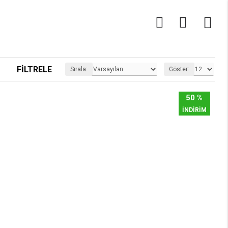
0
FILTRELE
Sırala:
Göster:
50 %
İNDİRİM