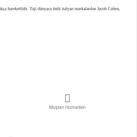
dukça hareketlidir. Taji dünyaca ünlü italyan markalardan Jacob Cohen,
nim kelimesi blue jeans olarak kelimesi ile eş anlamlıdır. Blue jean günlük
 jeans modellerini kıyasla oldukça rahattır ve kumaş vücudu daha çabuk
a sahiptir, bu dokuya italyan tarz bir tasarım ve dokunuş da eklenince
 yaz aylarında mavi jean modelleri ve beyaz jean modelleri tercih
bir alışkanlık olduğu için tabi ki yaz aylarının vazgeçilmezleri arasında
Müşteri Hizmetleri