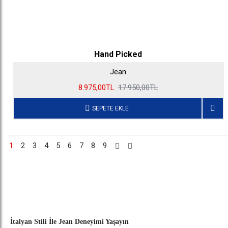
Hand Picked
Jean
8.975,00TL
17.950,00TL
SEPETE EKLE
1
2
3
4
5
6
7
8
9
İtalyan Stili İle Jean Deneyimi Yaşayın