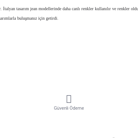
r. İtalyan tasarım jean modellerinde daha canlı renkler kullanılır ve renkler ol
arımlarla buluşmanız için getirdi.
 edilir. Denim erkek jean ve denim
erkek pantalon modellerinde
kullanılan de
klu kumaşı bize ifade eder. Erkek denim jeans modelleri diğer pantalon ve blue
k kombinler ile kullanılır. Denim pantalon modelleri oldukça yumuşak bir dokuy
nkte üretilirdi ancak günümüzde bir çok jean modelli ve rengi oluştu. Örneğin
tercih haline gelmiştir. Mavi jean modelleri insanlar tarafından geçmişten kalma 
ercih edilir.
Güvenli Ödeme