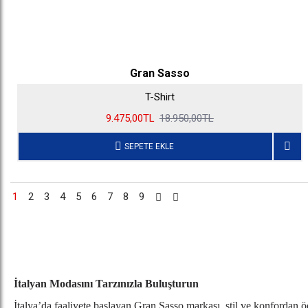
Gran Sasso
T-Shirt
9.475,00TL
18.950,00TL
SEPETE EKLE
1
2
3
4
5
6
7
8
9
İtalyan Modasını Tarzınızla Buluşturun
İtalya’da faaliyete başlayan Gran Sasso markası, stil ve konfordan