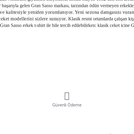
ar başarıyla gelen Gran Sasso markası, tarzından ödün vermeyen erkekle
ı ve kalitesiyle yeniden yorumlanıyor. Yeni sezona damgasını vura
eket modellerini sizlere sunuyor.
Klasik resmi ortamlarda çalışan kiş
ran Sasso erkek t-shirt ile bile tercih edilebilirken; klasik ceket içine
duğunuz ortamda göz kamaştıracaksınız.
ğiniz, zamansız Gran Sasso t-shirt modelleri ile işte, seyahatte, spor
yapacağınız ufak değişimlerle hem gündüz hem gece için her ortama uygu
lerini kolaylıkla kombinleyebilirsiniz. Resmi iş günlerinde ise ceketlerl
or.
 Sasso,
erkek triko modelleri
ile dikkat çekiyor. Daha genç ve daha roc
deal bir seçenek sunuyor. Gran Sasso triko modelleri, iplik ve işçilik 
ünlük giyimin vazgeçilmezi oluyor. Her tarza uyum sağlayan sade tasarım
Güvenli Ödeme
nlarla takımlandığında ise daha sportif bir şıklık vadediyor.