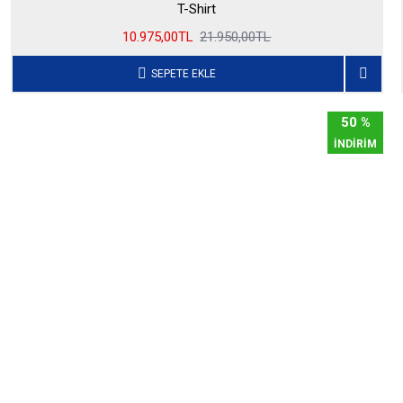
T-Shirt
10.975,00TL
21.950,00TL
SEPETE EKLE
50 %
İNDİRİM