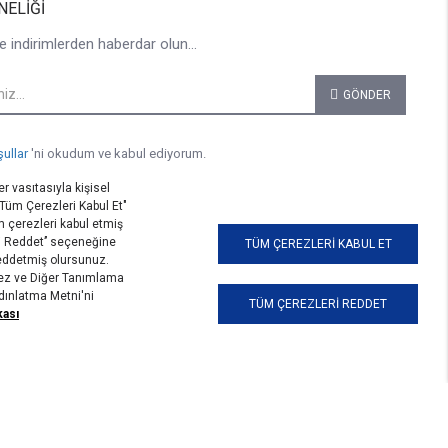
NELIĞI
e indirimlerden haberdar olun...
GÖNDER
şullar
'ni okudum ve kabul ediyorum.
r vasıtasıyla kişisel
 "Tüm Çerezleri Kabul Et"
 çerezleri kabul etmiş
i Reddet’’ seçeneğine
TÜM ÇEREZLERI KABUL ET
reddetmiş olursunuz.
erez ve Diğer Tanımlama
ydınlatma Metni'ni
TÜM ÇEREZLERI REDDET
kası