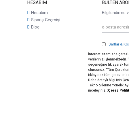
HESABIM
BÜLTEN ABO
Hesabım
Bilgilendirme v
Sipariş Geçmişi
Blog
Şartlar & Ko
İnternet sitemizde çerezle
verileriniz işlenmektedir.
seçeneğine tıklayarak tüm
olursunuz. ‘’Tüm Çerezler
tıklayarak tüm çerezleri 
Daha detaylı bilgi için Ç
Teknolojilerine Yönelik A
inceleyiniz. :
Çerez Politi