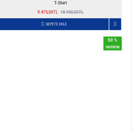
T-Shirt
9.475,00TL
18.950,00TL
SEPETE EKLE
50 %
İNDİRİM