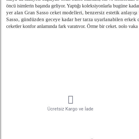
öncü isimlerin başında geliyor. Yaptığı koleksiyonlarla bugüne kad
yer alan Gran Sasso ceket modelleri, benzersiz estetik anlayış
Sasso, gündüzden geceye kadar her tarza uyarlanabilen erkek c
ceketler konfor anlamında fark yaratıyor. Örme bir ceket, polo yaka G
veya dar kesim pantolon ile tamamlayabileceğiniz bu stil ile bulun
Gran Sasso Tişörtler ile Konforu Keşfedin
Değişik kombinasyonlar yaratarak hem gece hem gündüz kullanabilece
konuşturabilirsiniz. Nasıl bir görünüm yakalamak istediğinize göre 
pantolonunuzla yaratıcı tasarımlarda ve rahat Gran Sasso t-shirt model
Sasso erkek t-shirtleri, her zaman her yerde kullanım kolaylığı sağlıy
Gran Sasso Triko modelleri ile Farkı Hissedin
Modern detaylarla İtalyan modasını en özenli şekilde yansıtan Gran
ürünleri sıradan olmak istemeyen ve sofistike görünüm için oldukça i
kaşmir ve %10 viskoz malzemeden üretilmiş olması ile iş hayatı ve g
Ücretsiz Kargo ve İade
bir görünüm elde etmenize yardımcı olurken kanvas, Jean gibi pantolo