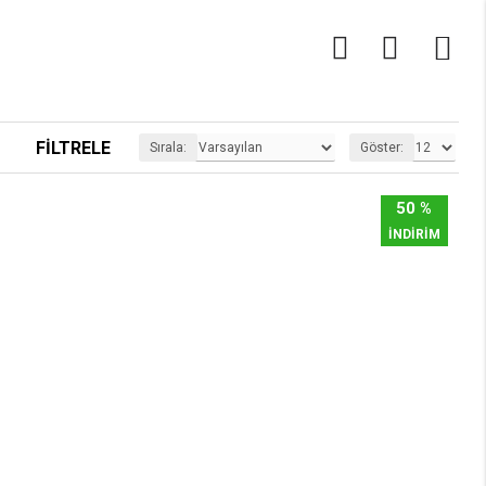
0
FILTRELE
Sırala:
Göster:
50 %
İNDİRİM