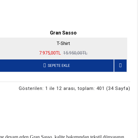
Gran Sasso
T-Shirt
7.975,00TL
15.950,00TL
SEPETE EKLE
Gösterilen: 1 ile 12 arası, toplam: 401 (34 Sayfa)
time devam eden Gran Sasso, kalite bakımından tekstil dünyasının