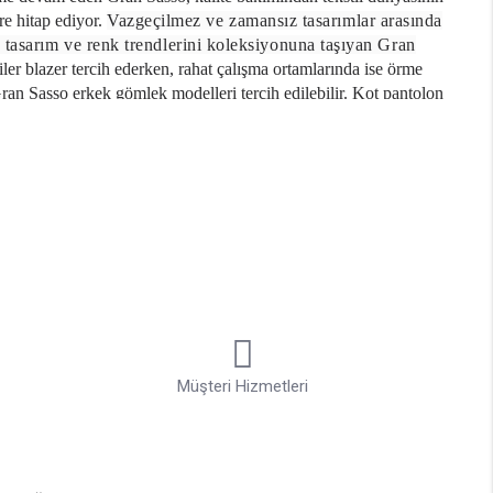
re hitap ediyor.
Vazgeçilmez ve zamansız tasarımlar arasında
n tasarım ve renk trendlerini koleksiyonuna taşıyan Gran
iler blazer tercih ederken, rahat çalışma ortamlarında ise örme
 Gran Sasso erkek gömlek modelleri tercih edilebilir. Kot pantolon
da ya da davette her zaman modern görüntünüzü koruyarak stilinizi
n kombinler yaratabilirsiniz. Jean, kumaş ve keten gibi her türlü
e, trikolarla tamamlayarak şıklığın temsilcisi olabilirsiniz. Gran
k tarzı görünüme kavuşmak isteyenlere de cevap veren Gran Sasso
kalitesi ile kusursuz tasarımlar sunuyor. Gran Sasso %80 yün, %10
lı Gran Sasso triko modelleri, ceketlerle kullanıldığında sofistike
Müşteri Hizmetleri