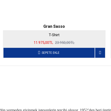
Gran Sasso
T-Shirt
11.975,00TL
23.950,00TL
SEPETE EKLE
 ödün vermeden giyinmek isteyenlerin tercihi oluyor. 1952’den beri üre