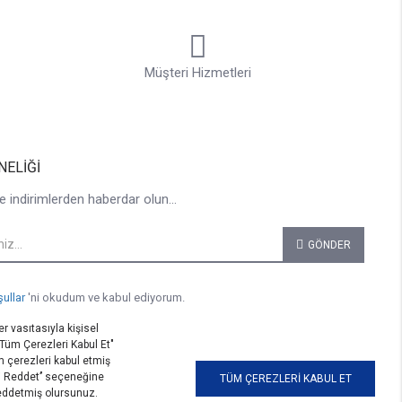
Müşteri Hizmetleri
NELIĞI
e indirimlerden haberdar olun...
GÖNDER
şullar
'ni okudum ve kabul ediyorum.
r vasıtasıyla kişisel
 "Tüm Çerezleri Kabul Et"
 çerezleri kabul etmiş
i Reddet’’ seçeneğine
TÜM ÇEREZLERI KABUL ET
reddetmiş olursunuz.