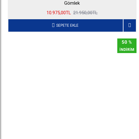
Gömlek
10.975,00TL
21.950,00TL
SEPETE EKLE
50 %
İNDİRİM