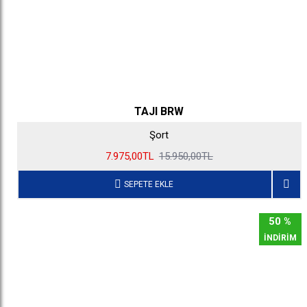
TAJI BRW
Şort
7.975,00TL
15.950,00TL
SEPETE EKLE
50 %
İNDİRİM