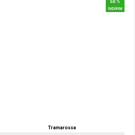
50 %
İNDİRİM
Tramarossa