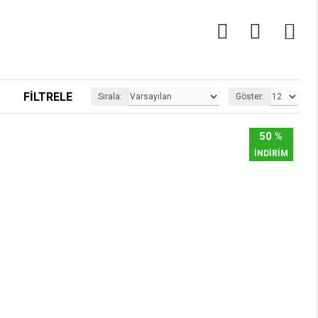
0
FILTRELE
Sırala:
Göster:
50 %
İNDİRİM