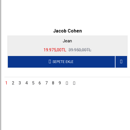
Jacob Cohen
Jean
19.975,00TL
39.950,00TL
SEPETE EKLE
1
2
3
4
5
6
7
8
9