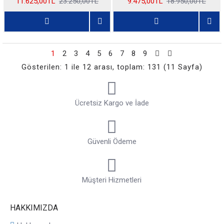
11.625,00TL
23.250,00TL
9.475,00TL
18.950,00TL
1
2
3
4
5
6
7
8
9
Gösterilen: 1 ile 12 arası, toplam: 131 (11 Sayfa)
Ücretsiz Kargo ve İade
Güvenli Ödeme
Müşteri Hizmetleri
HAKKIMIZDA