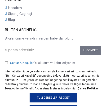
Hesabım
Sipariş Geçmişi
Blog
BÜLTEN ABONELIĞI
Bilgilendirme ve indirimlerden haberdar olun...
GÖNDER
Şartlar & Koşullar
'ni okudum ve kabul ediyorum.
İnternet sitemizde çerezler vasıtasıyla kişisel verileriniz işlenmektedir.
"Tüm Çerezleri Kabul Et" seçeneğine tıklayarak tüm çerezleri kabul etmiş
olursunuz. ‘’Tüm Çerezleri Reddet’’ seçeneğine tıklayarak tüm çerezleri
reddetmiş olursunuz. Daha detaylı bilgi için Çerez ve Diğer Tanımlama
Teknolojilerine Yönelik Aydınlatma Metni'ni inceleyiniz. :
Çerez Politikası
© 2025, taji.com.tr, Tüm Hakları Saklıdır.
TÜM ÇEREZLERI REDDET