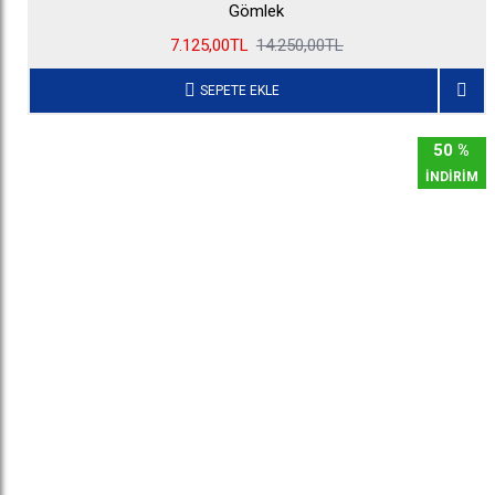
Gömlek
7.125,00TL
14.250,00TL
SEPETE EKLE
50 %
İNDİRİM