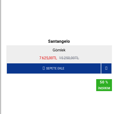
Santangelo
Gömlek
7.625,00TL
15.250,00TL
SEPETE EKLE
50 %
İNDİRİM