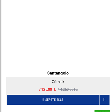
Santangelo
Gömlek
7.125,00TL
14.250,00TL
SEPETE EKLE