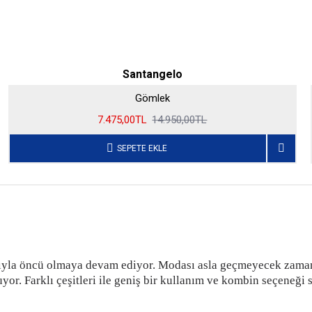
Santangelo
Gömlek
7.475,00TL
14.950,00TL
SEPETE EKLE
rıyla öncü olmaya devam ediyor. Modası asla geçmeyecek zamans
. Farklı çeşitleri ile geniş bir kullanım ve kombin seçeneği s