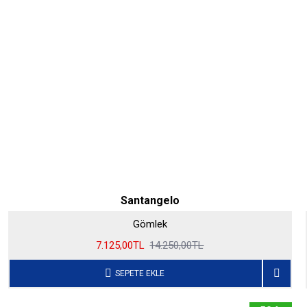
Santangelo
Gömlek
7.125,00TL
14.250,00TL
SEPETE EKLE