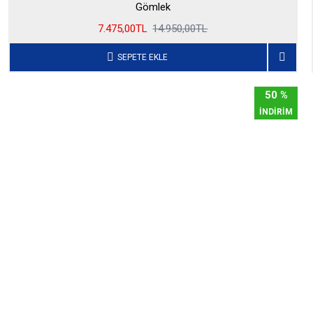
Gömlek
7.475,00TL
14.950,00TL
SEPETE EKLE
50 %
İNDİRİM