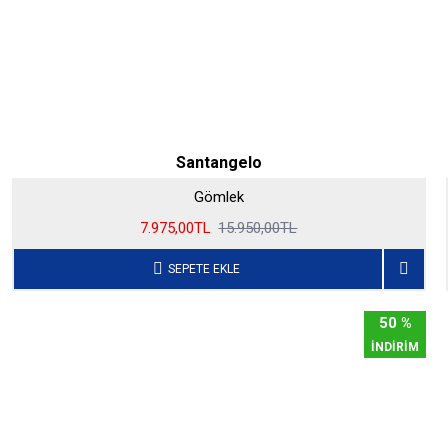
Santangelo
Gömlek
7.975,00TL
15.950,00TL
SEPETE EKLE
50 %
İNDİRİM