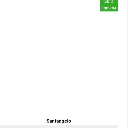
50 %
İNDİRİM
Santangelo