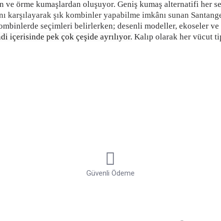
n ve örme kumaşlardan oluşuyor. Geniş kumaş alternatifi her s
cını karşılayarak şık kombinler yapabilme imkânı sunan Santange
ombinlerde seçimleri belirlerken; desenli modeller, ekoseler ve 
di içerisinde pek çok çeşide ayrılıyor.
Kalıp olarak her vücut ti
kısa kollu modeller ve keten kumaşlar ise kombinlerin vazgeçilm
elleri
ise klasik ceket ve kumaş pantolonlarla imza oluyor.
Gün
olurken akşam iş çıkışı etkinlikleri için de şık bir duruş sunuy
lun
delleri, geniş ürün çeşitliliği ve fark yaratan kalitesiyle tar
işletiyor. Gömlek söz konusu olduğunda en sevilen erkek gömle
erinde görmeye alışık olduğumuz bu renkler birçok kombine uy
ombinlerde ve iş kıyafetlerinde en çok ihtiyaç duyacağınız ma
i gömlek modelleri klasikleşmiş görüntüden uzaklaşmanıza imka
 kalıp ve kesimleri ile bedeninize ve tarzınıza uygun olacak şe
Güvenli Ödeme