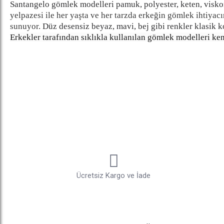
Santangelo gömlek modelleri pamuk, polyester, keten, visko
yelpazesi ile her yaşta ve her tarzda erkeğin gömlek ihtiya
sunuyor.
Düz desensiz beyaz, mavi, bej gibi renkler klasik k
Erkekler tarafından sıklıkla kullanılan gömlek modelleri ken
regular fit kalıplarıyla dikkat çekiyor. Sıcak havalar için 
jeanlerle de farklı bir havaya bürünüyor.
Klasik gömlek mod
modelleri gündüz işyerinde hoş bir stil sergilemenize destek 
Santangelo Gömlekleri ile Renkleri Kullanmakta Cesur O
Her mevsim şıklığı konforla buluşturan Santangelo gömlek mo
tanımayan Santangelo gömlek seçiminde renk yelpazesini gen
açık pembe gibi renkler geliyor. Klasik düz gömlek modell
tonları her kombinin en iyi tamamlayıcısı oluyor. Günlük k
mutlaka yer verin.
Klasik ceketlerle
birlikte farklı renktek
Santangelo gömlek modelleri farklı renk seçenekleri, farklı
Ücretsiz Kargo ve İade