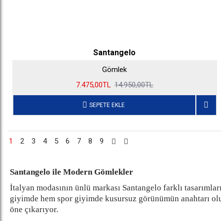
Santangelo
Gömlek
7.475,00TL
14.950,00TL
SEPETE EKLE
1
2
3
4
5
6
7
8
9
Santangelo ile Modern Gömlekler
İtalyan modasının ünlü markası Santangelo farklı tasarımla
giyimde hem spor giyimde kusursuz görünümün anahtarı oluyor
öne çıkarıyor.