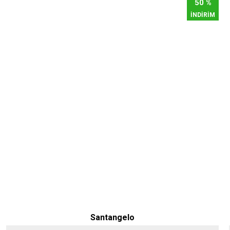
50 %
İNDİRİM
Santangelo