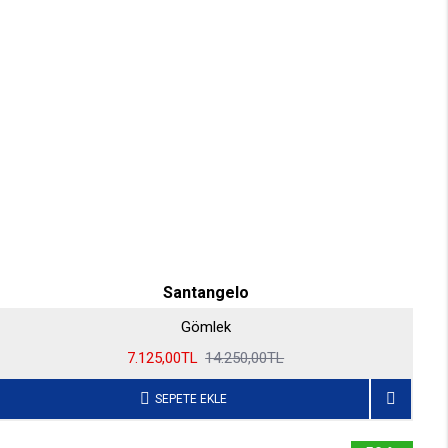
Santangelo
Gömlek
7.125,00TL
14.250,00TL
SEPETE EKLE