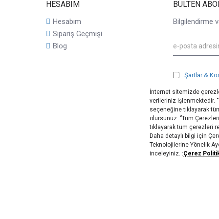
HESABIM
BÜLTEN ABO
Hesabım
Bilgilendirme v
Sipariş Geçmişi
Blog
Şartlar & Ko
İnternet sitemizde çerezle
verileriniz işlenmektedir.
seçeneğine tıklayarak tüm
olursunuz. ‘’Tüm Çerezler
tıklayarak tüm çerezleri 
Daha detaylı bilgi için Ç
Teknolojilerine Yönelik A
inceleyiniz. :
Çerez Politi