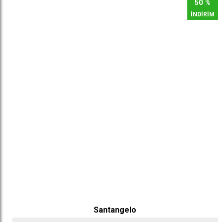
50 %
İNDİRİM
Santangelo