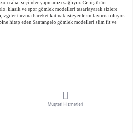
ezon rahat seçimler yapmanızı sağlıyor.
Geniş ürün
lo, klasik ve spor gömlek modelleri tasarlayarak sizlere
çizgiler tarzına hareket katmak isteyenlerin favorisi oluyor.
pine hitap eden Santangelo gömlek modelleri slim fit ve
ezi oluyor. Santangelo spor gömlek modelleri sneaker ve
düzden geceye uzanan bir şıklık sunan Santangelo gömlek
or.
zınıza güç katmaya devam ediyor.
Kombinlerinde sınır
k renklerinin başında açık mavi, lacivert, beyaz, siyah,
um sağlayan bir kullanım sunuyor.
Erkek gömlek
mavi ve
vi gömleklere ve beyaz gömlek modellerine gardırobunuzda
n tanıyor.
Mükemmel görünümünüzü tamamlayacak
kilde seçmenize imkan tanıyor.
Müşteri Hizmetleri