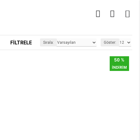
0
FILTRELE
Sırala:
Göster:
50 %
İNDİRİM