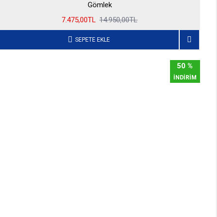
Gömlek
7.475,00TL
14.950,00TL
SEPETE EKLE
50 %
İNDİRİM