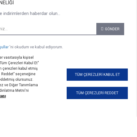
NELIĞI
e indirimlerden haberdar olun...
GÖNDER
şullar
'ni okudum ve kabul ediyorum.
r vasıtasıyla kişisel
 "Tüm Çerezleri Kabul Et"
 çerezleri kabul etmiş
i Reddet’’ seçeneğine
TÜM ÇEREZLERI KABUL ET
reddetmiş olursunuz.
erez ve Diğer Tanımlama
ydınlatma Metni'ni
TÜM ÇEREZLERI REDDET
kası