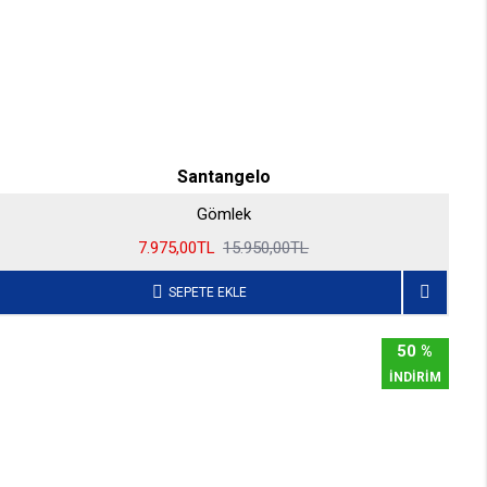
Santangelo
Gömlek
7.975,00TL
15.950,00TL
SEPETE EKLE
50 %
İNDİRİM