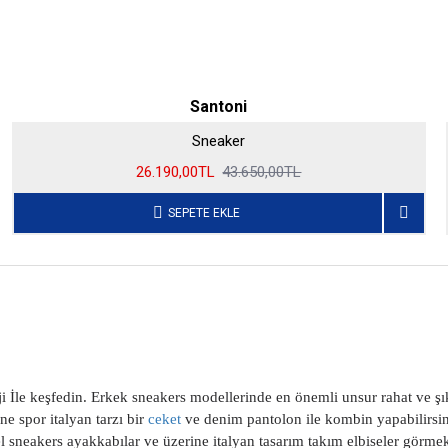
Santoni
Sneaker
26.190,00TL
43.650,00TL
SEPETE EKLE
 İle keşfedin. Erkek sneakers modellerinde en önemli unsur rahat ve şık
ne spor italyan tarzı bir
ceket
ve denim pantolon ile kombin yapabilirsi
del sneakers ayakkabılar ve üzerine italyan tasarım takım elbiseler gör