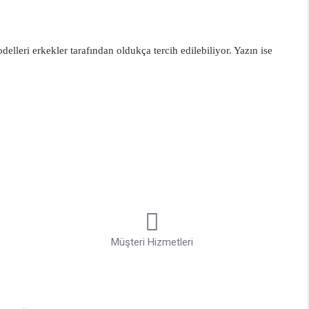
lleri erkekler tarafından oldukça tercih edilebiliyor. Yazın ise
larında davetlerde oldukça karşımıza çıkmaktadır. Erkek deri
rtar.
lerle kombin yapılabilir. Her sezonda yenilenen süet sneakers
akers ayakkabı modelleri sipariş verebilir, her sezon italyanın en
 rahatlığı sayesinde sıcak havalarda avantaj sağlayan bu sneakers
r bize sunmaktadır. Renkli file sneakers modelleri bu yılın ve 2025
Müşteri Hizmetleri
neakers modelleri ekstra destek ve koruma sağlamanın yanı sıra şık