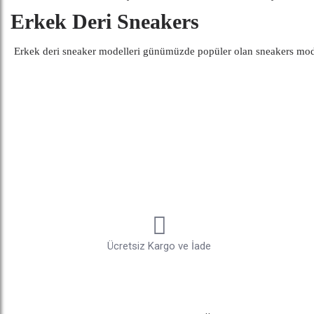
Erkek Deri Sneakers
Erkek deri sneaker modelleri günümüzde popüler olan sneakers modelle
gündüzleri hava sıcaklıklarına göre deri sneakers kullanımı değişik
sneakers modelleri yapısı gereği oldukça dayanıklıdır. Zamanla deri 
Erkek Süet Deri Sneakers
Erkek süet deri sneakers modelleri deri sneakers modellerine alterna
modelleri , italyan tasarımları ile gardolaplarının vazgeçilmezleri ara
özel süet sneaker modellerini kullanabilirsiniz.
Erkek File Sneakers
Erkek file sneakers modelleri yaz aylarında sıcak günler konfor ve şı
modeli hem spor hem de günlük giyimde kullanılabilir bir alternatiftir
Ücretsiz Kargo ve İade
yılının trendiler arasında yer alır.
Erkek Yüksek Bilekli Sneakers
Yüksek bilekli sneakers modelleri erkekler arasında son dönemde pop