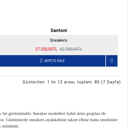
Santoni
Sneakers
37.350,00TL
62.250,00TL
SEPETE EKLE
Gösterilen: 1 ile 12 arası, toplam: 80 (7 Sayfa)
 bir görünümdür. Sneaker modelleri farklı ürün grupları ile
niz. Günümüzde sneakers ayakkabılar takım elbise hatta smokinler
mek mümkün.