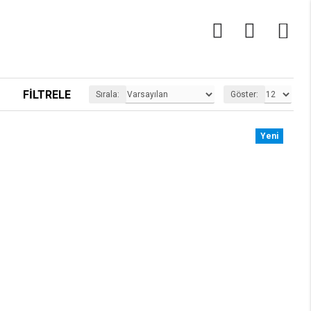
0
FILTRELE
Sırala:
Göster:
Yeni