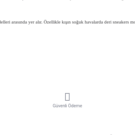
ri arasında yer alır. Özellikle kışın soğuk havalarda deri sneakers mode
lik gösterilmektedir. Erkeklere uygun deri sneakers modelleri yaz akşam
eskir ve deri sneakers ayakkabılar ıslandığında yıpranma payı oldukça a
tif olarak şıklığınızı ön plana çıkartır ve keten gömlek ve klasik gömlek
sına girebilir. Taji güvencesi ile alışverişleriniz de en son moda süet sne
klığı bir arada sunan sneakers modelleri arasına girer. Hafif yapıları ve
. Erkek file sneakers modellerinde 2024 yıllı itibar ile çeşitli yenilikle
Güvenli Ödeme
üler olan sneakers modelleri arasında yer almaktadır. Yüksek bilekli s