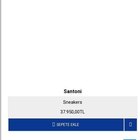
Santoni
Sneakers
37.950,00TL
SEPETE EKLE