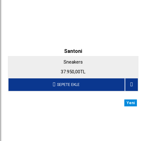
Santoni
Sneakers
37.950,00TL
SEPETE EKLE
Yeni