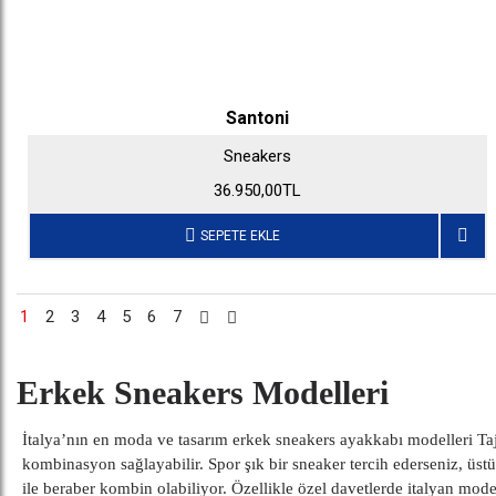
Santoni
Sneakers
36.950,00TL
SEPETE EKLE
1
2
3
4
5
6
7
Erkek Sneakers Modelleri
İtalya’nın en moda ve tasarım erkek sneakers ayakkabı modelleri Taji
kombinasyon sağlayabilir. Spor şık bir sneaker tercih ederseniz, üstü
ile beraber kombin olabiliyor. Özellikle özel davetlerde italyan mo