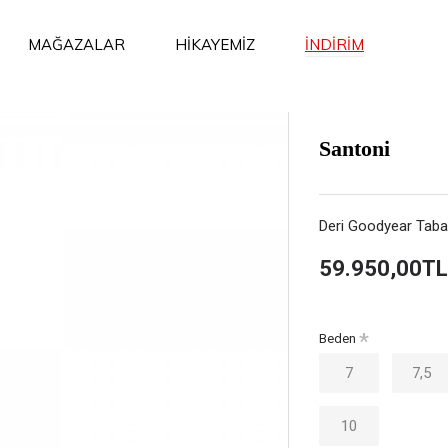
İNDİRİM
MAĞAZALAR
HİKAYEMİZ
Santoni
Deri Goodyear Taban
59.950,00TL
Beden
7
7,5
10