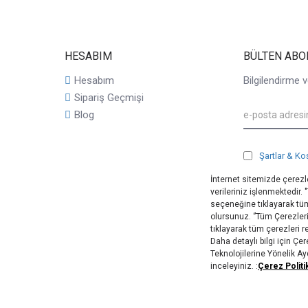
HESABIM
BÜLTEN ABO
Hesabım
Bilgilendirme v
Sipariş Geçmişi
Blog
Şartlar & Ko
İnternet sitemizde çerezle
verileriniz işlenmektedir.
seçeneğine tıklayarak tüm
olursunuz. ‘’Tüm Çerezler
tıklayarak tüm çerezleri 
Daha detaylı bilgi için Ç
Teknolojilerine Yönelik A
inceleyiniz. :
Çerez Politi