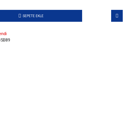
SEPETE EKLE
endi
5B89