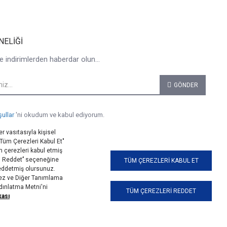
NELIĞI
e indirimlerden haberdar olun...
GÖNDER
şullar
'ni okudum ve kabul ediyorum.
r vasıtasıyla kişisel
 "Tüm Çerezleri Kabul Et"
 çerezleri kabul etmiş
i Reddet’’ seçeneğine
TÜM ÇEREZLERI KABUL ET
reddetmiş olursunuz.
erez ve Diğer Tanımlama
ydınlatma Metni'ni
TÜM ÇEREZLERI REDDET
kası