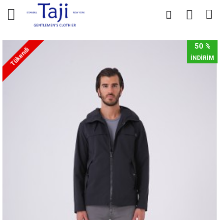
0
0
50 %
Tükendi
İNDİRİM