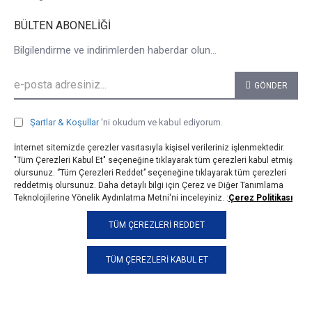
BÜLTEN ABONELIĞI
Bilgilendirme ve indirimlerden haberdar olun...
GÖNDER
Şartlar & Koşullar
'ni okudum ve kabul ediyorum.
İnternet sitemizde çerezler vasıtasıyla kişisel verileriniz işlenmektedir.
"Tüm Çerezleri Kabul Et" seçeneğine tıklayarak tüm çerezleri kabul etmiş
olursunuz. ‘’Tüm Çerezleri Reddet’’ seçeneğine tıklayarak tüm çerezleri
reddetmiş olursunuz. Daha detaylı bilgi için Çerez ve Diğer Tanımlama
Teknolojilerine Yönelik Aydınlatma Metni'ni inceleyiniz. :
Çerez Politikası
© 2025, taji.com.tr, Tüm Hakları Saklıdır.
TÜM ÇEREZLERI REDDET
TÜM ÇEREZLERI KABUL ET