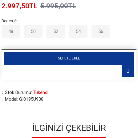
2.997,50TL
5.995,00TL
Beden
48
50
52
54
56
SEPETE EKLE
Stok Durumu:
Tükendi
Model:
GI0195U930
İLGINIZI ÇEKEBILIR