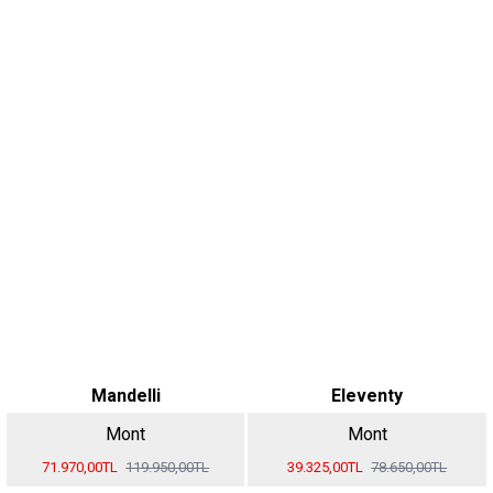
Mandelli
Eleventy
Mont
Mont
71.970,00TL
119.950,00TL
39.325,00TL
78.650,00TL