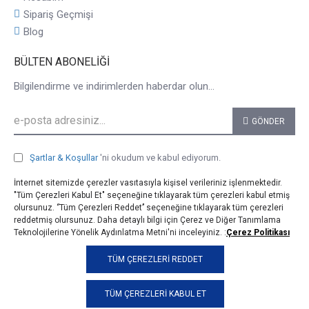
Sipariş Geçmişi
Blog
BÜLTEN ABONELIĞI
Bilgilendirme ve indirimlerden haberdar olun...
GÖNDER
Şartlar & Koşullar
'ni okudum ve kabul ediyorum.
İnternet sitemizde çerezler vasıtasıyla kişisel verileriniz işlenmektedir.
"Tüm Çerezleri Kabul Et" seçeneğine tıklayarak tüm çerezleri kabul etmiş
olursunuz. ‘’Tüm Çerezleri Reddet’’ seçeneğine tıklayarak tüm çerezleri
reddetmiş olursunuz. Daha detaylı bilgi için Çerez ve Diğer Tanımlama
Teknolojilerine Yönelik Aydınlatma Metni'ni inceleyiniz. :
Çerez Politikası
© 2025, taji.com.tr, Tüm Hakları Saklıdır.
TÜM ÇEREZLERI REDDET
TÜM ÇEREZLERI KABUL ET