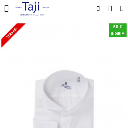
0
0
50 %
Tükendi
İNDİRİM