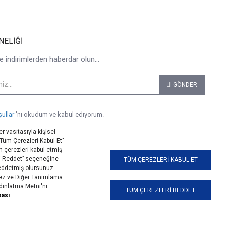
NELIĞI
e indirimlerden haberdar olun...
GÖNDER
şullar
'ni okudum ve kabul ediyorum.
r vasıtasıyla kişisel
 "Tüm Çerezleri Kabul Et"
 çerezleri kabul etmiş
i Reddet’’ seçeneğine
TÜM ÇEREZLERI KABUL ET
reddetmiş olursunuz.
erez ve Diğer Tanımlama
ydınlatma Metni'ni
TÜM ÇEREZLERI REDDET
kası