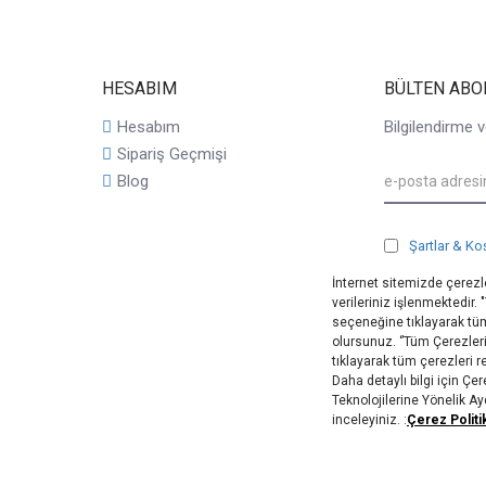
HESABIM
BÜLTEN ABO
Hesabım
Bilgilendirme v
Sipariş Geçmişi
Blog
Şartlar & Ko
İnternet sitemizde çerezle
verileriniz işlenmektedir.
seçeneğine tıklayarak tüm
olursunuz. ‘’Tüm Çerezler
tıklayarak tüm çerezleri 
Daha detaylı bilgi için Ç
Teknolojilerine Yönelik A
inceleyiniz. :
Çerez Politi