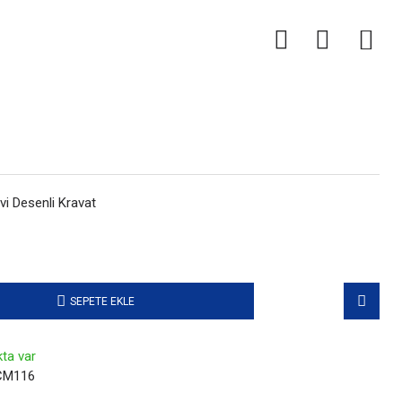
0
i Desenli Kravat
SEPETE EKLE
ta var
CM116