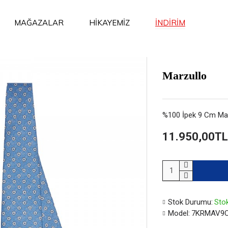
İNDİRİM
MAĞAZALAR
HİKAYEMİZ
Marzullo
%100 İpek 9 Cm Mav
11.950,00TL
Stok Durumu:
Stok
Model:
7KRMAV9