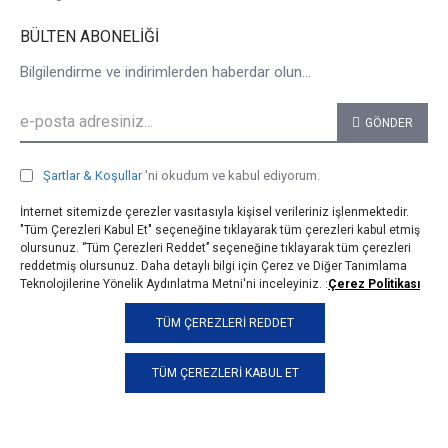
BÜLTEN ABONELIĞI
Bilgilendirme ve indirimlerden haberdar olun...
GÖNDER
Şartlar & Koşullar
'ni okudum ve kabul ediyorum.
İnternet sitemizde çerezler vasıtasıyla kişisel verileriniz işlenmektedir.
"Tüm Çerezleri Kabul Et" seçeneğine tıklayarak tüm çerezleri kabul etmiş
olursunuz. ‘’Tüm Çerezleri Reddet’’ seçeneğine tıklayarak tüm çerezleri
reddetmiş olursunuz. Daha detaylı bilgi için Çerez ve Diğer Tanımlama
Teknolojilerine Yönelik Aydınlatma Metni'ni inceleyiniz. :
Çerez Politikası
© 2025, taji.com.tr, Tüm Hakları Saklıdır.
TÜM ÇEREZLERI REDDET
TÜM ÇEREZLERI KABUL ET