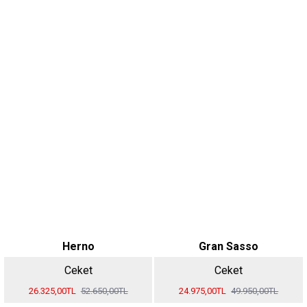
Herno
Gran Sasso
Ceket
Ceket
26.325,00TL
52.650,00TL
24.975,00TL
49.950,00TL