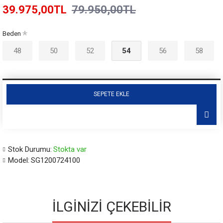
39.975,00TL
79.950,00TL
Beden
48
50
52
54
56
58
SEPETE EKLE
Stok Durumu:
Stokta var
Model:
SG1200724100
İLGINIZI ÇEKEBILIR