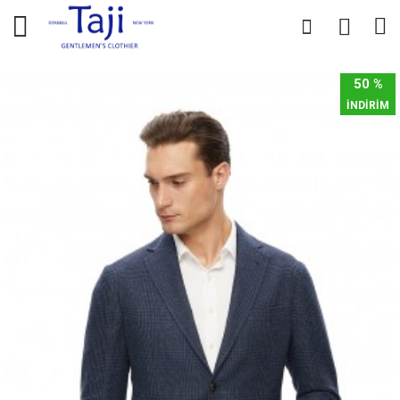
0
0
50 %
İNDİRİM