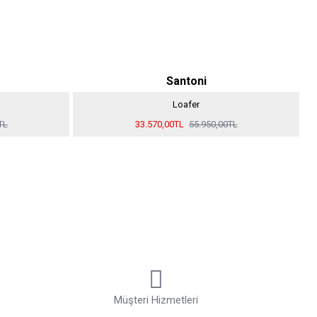
Santoni
Loafer
TL
33.570,00TL
55.950,00TL
Müşteri Hizmetleri