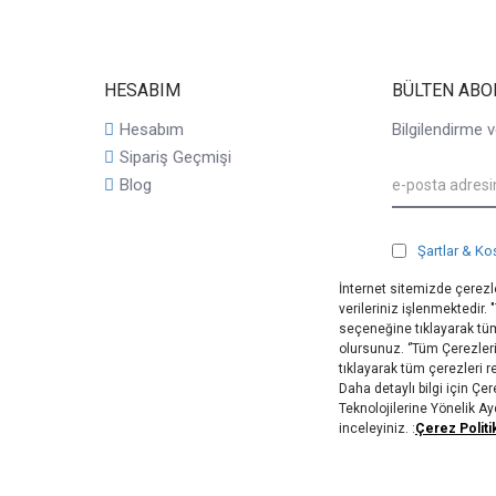
HESABIM
BÜLTEN ABO
Hesabım
Bilgilendirme v
Sipariş Geçmişi
Blog
Şartlar & Ko
İnternet sitemizde çerezle
verileriniz işlenmektedir.
seçeneğine tıklayarak tüm
olursunuz. ‘’Tüm Çerezler
tıklayarak tüm çerezleri 
Daha detaylı bilgi için Ç
Teknolojilerine Yönelik A
inceleyiniz. :
Çerez Politi