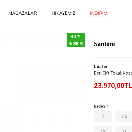
İNDİRİM
MAĞAZALAR
HİKAYEMİZ
40 %
Santoni
İNDİRİM
Loafer
Deri Çift Tokalı Kö
23.970,00TL
Beden
7
8,5