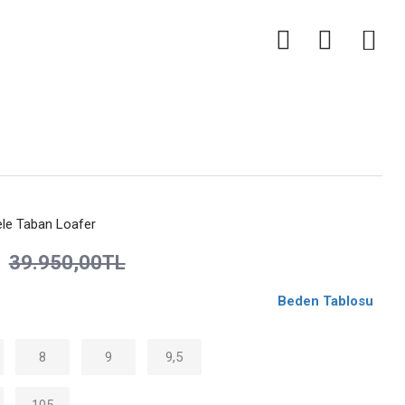
0
sele Taban Loafer
39.950,00TL
Beden Tablosu
8
9
9,5