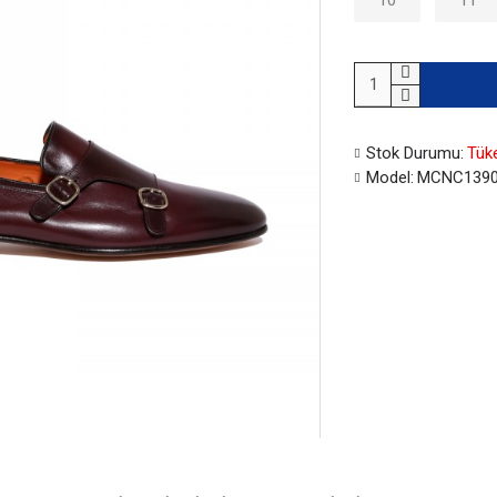
10
11
Stok Durumu:
Tük
Model:
MCNC1390