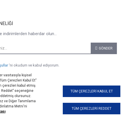
NELIĞI
e indirimlerden haberdar olun...
GÖNDER
şullar
'ni okudum ve kabul ediyorum.
r vasıtasıyla kişisel
 "Tüm Çerezleri Kabul Et"
 çerezleri kabul etmiş
i Reddet’’ seçeneğine
TÜM ÇEREZLERI KABUL ET
reddetmiş olursunuz.
erez ve Diğer Tanımlama
ydınlatma Metni'ni
TÜM ÇEREZLERI REDDET
kası