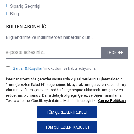
Sipariş Geçmişi
Blog
BÜLTEN ABONELIĞI
Bilgilendirme ve indirimlerden haberdar olun...
GÖNDER
Şartlar & Koşullar
'ni okudum ve kabul ediyorum.
İnternet sitemizde çerezler vasıtasıyla kişisel verileriniz işlenmektedir.
"Tüm Çerezleri Kabul Et" seçeneğine tıklayarak tüm çerezleri kabul etmiş
olursunuz. ‘’Tüm Çerezleri Reddet’’ seçeneğine tıklayarak tüm çerezleri
reddetmiş olursunuz. Daha detaylı bilgi için Çerez ve Diğer Tanımlama
Teknolojilerine Yönelik Aydınlatma Metni'ni inceleyiniz. :
Çerez Politikası
© 2025, taji.com.tr, Tüm Hakları Saklıdır.
TÜM ÇEREZLERI REDDET
TÜM ÇEREZLERI KABUL ET