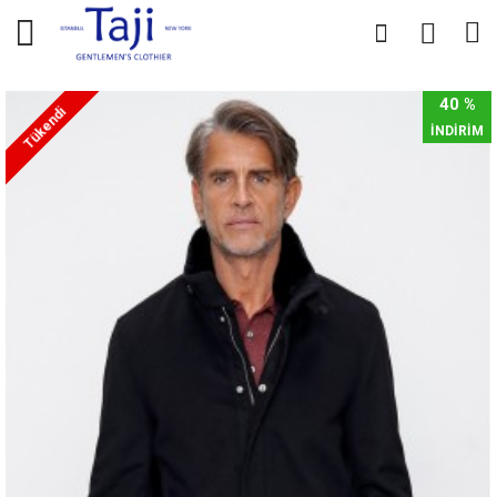
0
0
40 %
Tükendi
İNDİRİM