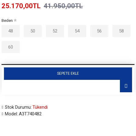
25.170,00TL
41.950,00TL
Beden
48
50
52
54
56
58
60
SEPETE EKLE
Stok Durumu:
Tükendi
Model:
A3T740482