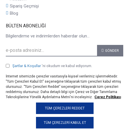
Sipariş Geçmişi
Blog
BÜLTEN ABONELIĞI
Bilgilendirme ve indirimlerden haberdar olun...
GÖNDER
Şartlar & Koşullar
'ni okudum ve kabul ediyorum.
İnternet sitemizde çerezler vasıtasıyla kişisel verileriniz işlenmektedir.
"Tüm Çerezleri Kabul Et" seçeneğine tıklayarak tüm çerezleri kabul etmiş
olursunuz. ‘’Tüm Çerezleri Reddet’’ seçeneğine tıklayarak tüm çerezleri
reddetmiş olursunuz. Daha detaylı bilgi için Çerez ve Diğer Tanımlama
Teknolojilerine Yönelik Aydınlatma Metni'ni inceleyiniz. :
Çerez Politikası
© 2025, taji.com.tr, Tüm Hakları Saklıdır.
TÜM ÇEREZLERI REDDET
TÜM ÇEREZLERI KABUL ET