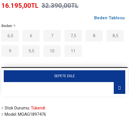
16.195,00TL
32.390,00TL
Beden Tablosu
Beden
6,5
6
7
7,5
8
8,5
9
9,5
10
11
SEPETE EKLE
Stok Durumu:
Tükendi
Model:
MGAG1897476