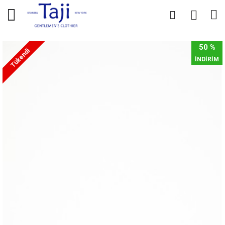
0
0
50 %
Tükendi
İNDİRİM