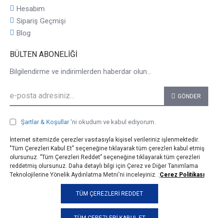
Hesabım
Sipariş Geçmişi
Blog
BÜLTEN ABONELIĞI
Bilgilendirme ve indirimlerden haberdar olun...
GÖNDER
Şartlar & Koşullar
'ni okudum ve kabul ediyorum.
İnternet sitemizde çerezler vasıtasıyla kişisel verileriniz işlenmektedir.
"Tüm Çerezleri Kabul Et" seçeneğine tıklayarak tüm çerezleri kabul etmiş
olursunuz. ‘’Tüm Çerezleri Reddet’’ seçeneğine tıklayarak tüm çerezleri
reddetmiş olursunuz. Daha detaylı bilgi için Çerez ve Diğer Tanımlama
Teknolojilerine Yönelik Aydınlatma Metni'ni inceleyiniz. :
Çerez Politikası
© 2025, taji.com.tr, Tüm Hakları Saklıdır.
TÜM ÇEREZLERI REDDET