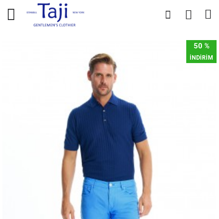
0
0
50 %
İNDİRİM