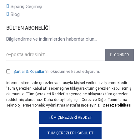
Sipariş Geçmişi
Blog
BÜLTEN ABONELIĞI
Bilgilendirme ve indirimlerden haberdar olun...
GÖNDER
Şartlar & Koşullar
'ni okudum ve kabul ediyorum.
İnternet sitemizde çerezler vasıtasıyla kişisel verileriniz işlenmektedir.
"Tüm Çerezleri Kabul Et" seçeneğine tıklayarak tüm çerezleri kabul etmiş
olursunuz. ‘’Tüm Çerezleri Reddet’’ seçeneğine tıklayarak tüm çerezleri
reddetmiş olursunuz. Daha detaylı bilgi için Çerez ve Diğer Tanımlama
Teknolojilerine Yönelik Aydınlatma Metni'ni inceleyiniz. :
Çerez Politikası
© 2025, taji.com.tr, Tüm Hakları Saklıdır.
TÜM ÇEREZLERI REDDET
TÜM ÇEREZLERI KABUL ET