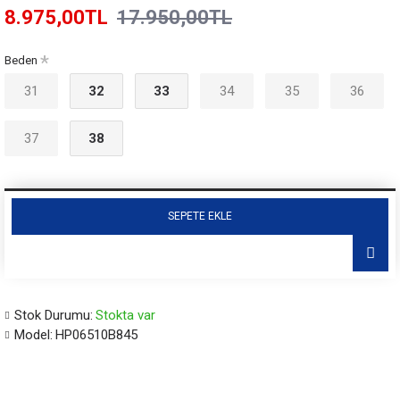
8.975,00TL
17.950,00TL
Beden
31
32
33
34
35
36
37
38
SEPETE EKLE
Stok Durumu:
Stokta var
Model:
HP06510B845