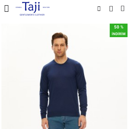
0
0
50 %
İNDİRİM