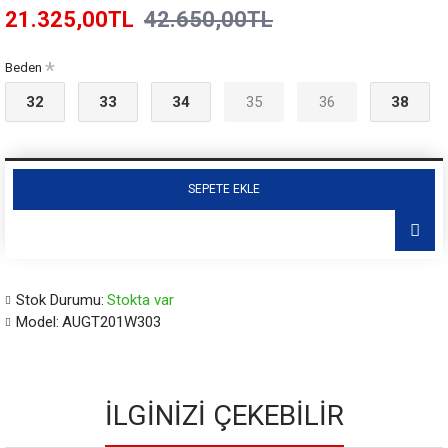
21.325,00TL
42.650,00TL
Beden
32
33
34
35
36
38
SEPETE EKLE
Stok Durumu:
Stokta var
Model:
AUGT201W303
İLGINIZI ÇEKEBILIR