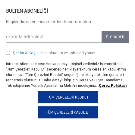
BÜLTEN ABONELIĞI
Bilgilendirme ve indirimlerden haberdar olun...
GÖNDER
Şartlar & Koşullar
'ni okudum ve kabul ediyorum.
İnternet sitemizde çerezler vasıtasıyla kişisel verileriniz işlenmektedir.
"Tüm Çerezleri Kabul Et" seçeneğine tıklayarak tüm çerezleri kabul etmiş
olursunuz. ‘’Tüm Çerezleri Reddet’’ seçeneğine tıklayarak tüm çerezleri
reddetmiş olursunuz. Daha detaylı bilgi için Çerez ve Diğer Tanımlama
Teknolojilerine Yönelik Aydınlatma Metni'ni inceleyiniz. :
Çerez Politikası
© 2025, taji.com.tr, Tüm Hakları Saklıdır.
TÜM ÇEREZLERI REDDET
TÜM ÇEREZLERI KABUL ET