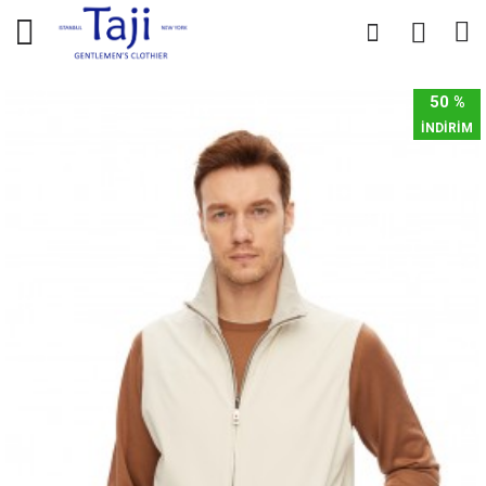
0
0
50 %
İNDİRİM