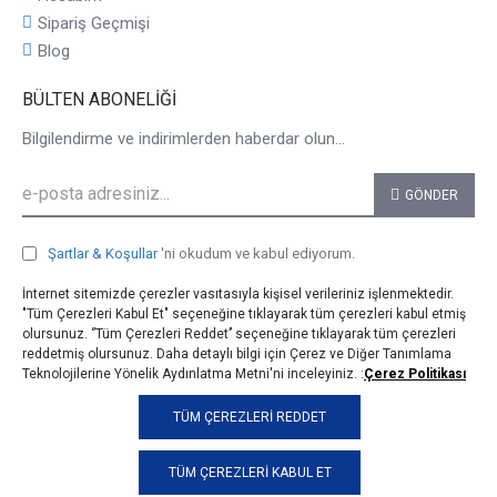
Sipariş Geçmişi
Blog
BÜLTEN ABONELIĞI
Bilgilendirme ve indirimlerden haberdar olun...
GÖNDER
Şartlar & Koşullar
'ni okudum ve kabul ediyorum.
İnternet sitemizde çerezler vasıtasıyla kişisel verileriniz işlenmektedir.
"Tüm Çerezleri Kabul Et" seçeneğine tıklayarak tüm çerezleri kabul etmiş
olursunuz. ‘’Tüm Çerezleri Reddet’’ seçeneğine tıklayarak tüm çerezleri
reddetmiş olursunuz. Daha detaylı bilgi için Çerez ve Diğer Tanımlama
Teknolojilerine Yönelik Aydınlatma Metni'ni inceleyiniz. :
Çerez Politikası
© 2025, taji.com.tr, Tüm Hakları Saklıdır.
TÜM ÇEREZLERI REDDET
TÜM ÇEREZLERI KABUL ET