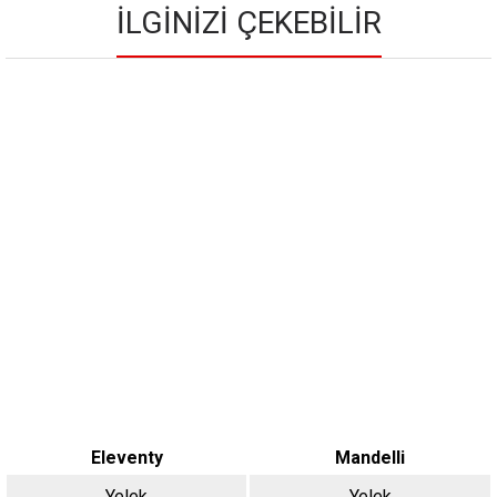
İLGINIZI ÇEKEBILIR
Eleventy
Mandelli
Yelek
Yelek