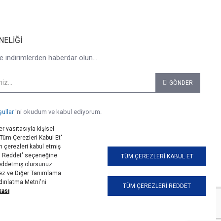
NELIĞI
e indirimlerden haberdar olun...
GÖNDER
şullar
'ni okudum ve kabul ediyorum.
r vasıtasıyla kişisel
 "Tüm Çerezleri Kabul Et"
 çerezleri kabul etmiş
i Reddet’’ seçeneğine
TÜM ÇEREZLERI KABUL ET
reddetmiş olursunuz.
erez ve Diğer Tanımlama
ydınlatma Metni'ni
TÜM ÇEREZLERI REDDET
kası