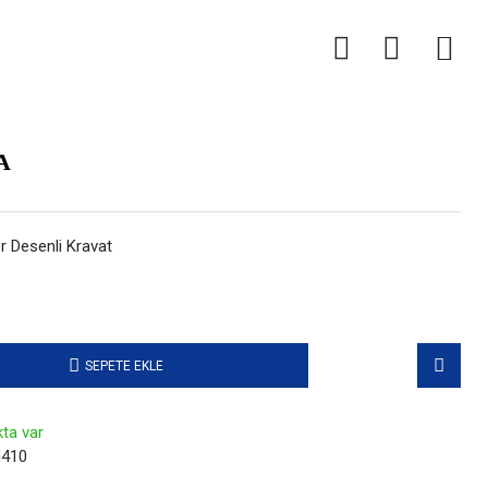
0
A
 Desenli Kravat
SEPETE EKLE
ta var
410