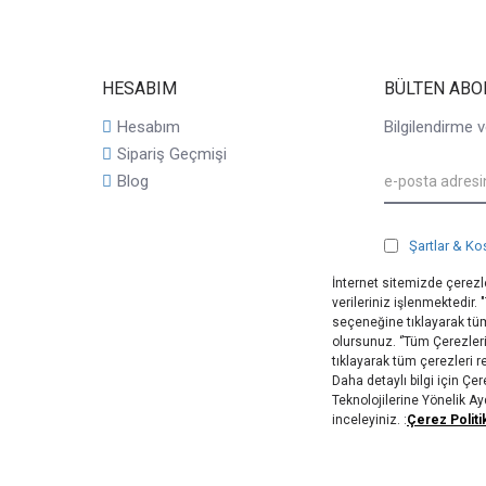
HESABIM
BÜLTEN ABO
Hesabım
Bilgilendirme v
Sipariş Geçmişi
Blog
Şartlar & Ko
İnternet sitemizde çerezle
verileriniz işlenmektedir.
seçeneğine tıklayarak tüm
olursunuz. ‘’Tüm Çerezler
tıklayarak tüm çerezleri 
Daha detaylı bilgi için Ç
Teknolojilerine Yönelik A
inceleyiniz. :
Çerez Politi