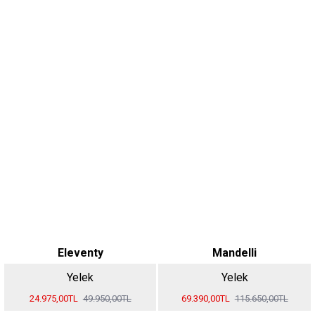
Eleventy
Mandelli
Yelek
Yelek
24.975,00TL
49.950,00TL
69.390,00TL
115.650,00TL