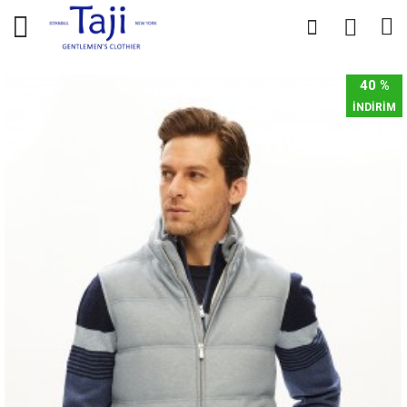
0
0
40 %
İNDİRİM