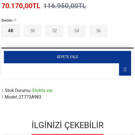
70.170,00TL
116.950,00TL
Beden
48
50
52
54
56
SEPETE EKLE
Stok Durumu:
Stokta var
Model:
2T773A983
İLGINIZI ÇEKEBILIR