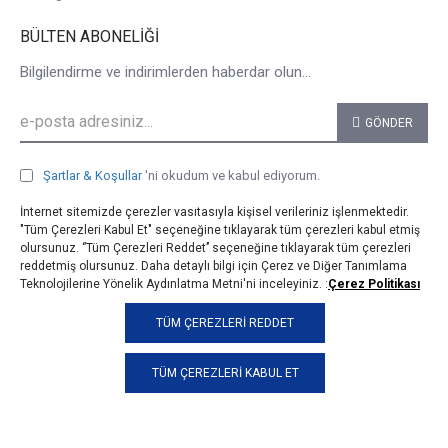
BÜLTEN ABONELIĞI
Bilgilendirme ve indirimlerden haberdar olun...
GÖNDER
Şartlar & Koşullar
'ni okudum ve kabul ediyorum.
İnternet sitemizde çerezler vasıtasıyla kişisel verileriniz işlenmektedir.
"Tüm Çerezleri Kabul Et" seçeneğine tıklayarak tüm çerezleri kabul etmiş
olursunuz. ‘’Tüm Çerezleri Reddet’’ seçeneğine tıklayarak tüm çerezleri
reddetmiş olursunuz. Daha detaylı bilgi için Çerez ve Diğer Tanımlama
Teknolojilerine Yönelik Aydınlatma Metni'ni inceleyiniz. :
Çerez Politikası
© 2025, taji.com.tr, Tüm Hakları Saklıdır.
TÜM ÇEREZLERI REDDET
TÜM ÇEREZLERI KABUL ET