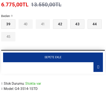
6.775,00TL
13.550,00TL
Beden
39
40
41
42
43
44
45
SEPETE EKLE
Stok Durumu:
Stokta var
Model:
G4-3514-1STD