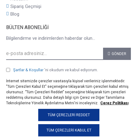
Sipariş Geçmişi
Blog
BÜLTEN ABONELIĞI
Bilgilendirme ve indirimlerden haberdar olun...
GÖNDER
Şartlar & Koşullar
'ni okudum ve kabul ediyorum.
İnternet sitemizde çerezler vasıtasıyla kişisel verileriniz işlenmektedir.
"Tüm Çerezleri Kabul Et" seçeneğine tıklayarak tüm çerezleri kabul etmiş
olursunuz. ‘’Tüm Çerezleri Reddet’’ seçeneğine tıklayarak tüm çerezleri
reddetmiş olursunuz. Daha detaylı bilgi için Çerez ve Diğer Tanımlama
Teknolojilerine Yönelik Aydınlatma Metni'ni inceleyiniz. :
Çerez Politikası
© 2025, taji.com.tr, Tüm Hakları Saklıdır.
TÜM ÇEREZLERI REDDET
TÜM ÇEREZLERI KABUL ET