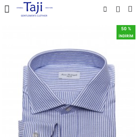
0
0
50 %
İNDİRİM