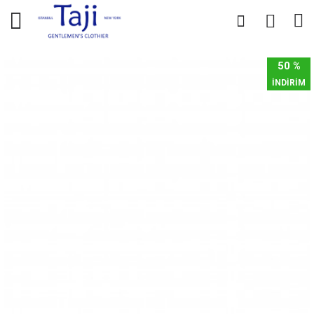
0
0
50 %
İNDİRİM