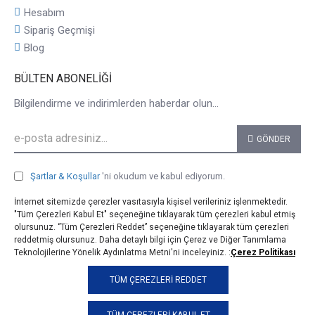
Hesabım
Sipariş Geçmişi
Blog
BÜLTEN ABONELIĞI
Bilgilendirme ve indirimlerden haberdar olun...
GÖNDER
Şartlar & Koşullar
'ni okudum ve kabul ediyorum.
İnternet sitemizde çerezler vasıtasıyla kişisel verileriniz işlenmektedir.
"Tüm Çerezleri Kabul Et" seçeneğine tıklayarak tüm çerezleri kabul etmiş
olursunuz. ‘’Tüm Çerezleri Reddet’’ seçeneğine tıklayarak tüm çerezleri
reddetmiş olursunuz. Daha detaylı bilgi için Çerez ve Diğer Tanımlama
Teknolojilerine Yönelik Aydınlatma Metni'ni inceleyiniz. :
Çerez Politikası
© 2025, taji.com.tr, Tüm Hakları Saklıdır.
TÜM ÇEREZLERI REDDET