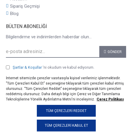
Sipariş Geçmişi
Blog
BÜLTEN ABONELIĞI
Bilgilendirme ve indirimlerden haberdar olun...
GÖNDER
Şartlar & Koşullar
'ni okudum ve kabul ediyorum.
İnternet sitemizde çerezler vasıtasıyla kişisel verileriniz işlenmektedir.
"Tüm Çerezleri Kabul Et" seçeneğine tıklayarak tüm çerezleri kabul etmiş
olursunuz. ‘’Tüm Çerezleri Reddet’’ seçeneğine tıklayarak tüm çerezleri
reddetmiş olursunuz. Daha detaylı bilgi için Çerez ve Diğer Tanımlama
Teknolojilerine Yönelik Aydınlatma Metni'ni inceleyiniz. :
Çerez Politikası
© 2025, taji.com.tr, Tüm Hakları Saklıdır.
TÜM ÇEREZLERI REDDET
TÜM ÇEREZLERI KABUL ET