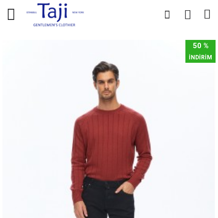
0
0
50 %
İNDİRİM