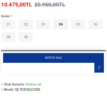
10.475,00TL
20.950,00TL
Beden
31
32
33
34
35
36
38
40
SEPETE EKLE
Stok Durumu:
Stokta var
Model:
QE70303622500