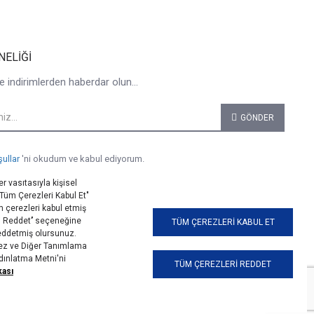
NELIĞI
e indirimlerden haberdar olun...
GÖNDER
şullar
'ni okudum ve kabul ediyorum.
r vasıtasıyla kişisel
 "Tüm Çerezleri Kabul Et"
 çerezleri kabul etmiş
i Reddet’’ seçeneğine
TÜM ÇEREZLERI KABUL ET
reddetmiş olursunuz.
erez ve Diğer Tanımlama
ydınlatma Metni'ni
TÜM ÇEREZLERI REDDET
kası