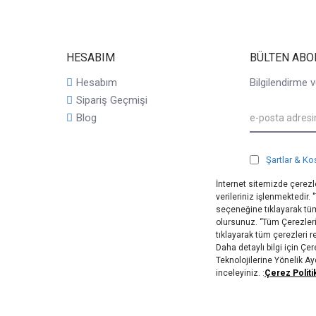
HESABIM
BÜLTEN ABO
Hesabım
Bilgilendirme v
Sipariş Geçmişi
Blog
Şartlar & Ko
İnternet sitemizde çerezle
verileriniz işlenmektedir.
seçeneğine tıklayarak tüm
olursunuz. ‘’Tüm Çerezler
tıklayarak tüm çerezleri 
Daha detaylı bilgi için Ç
Teknolojilerine Yönelik A
inceleyiniz. :
Çerez Politi