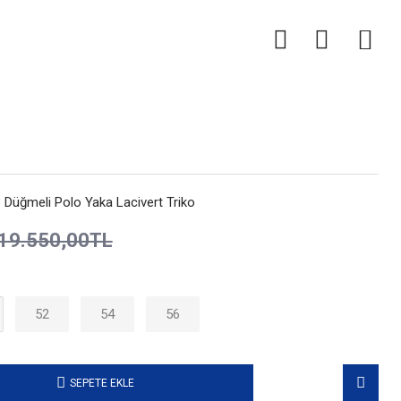
0
Düğmeli Polo Yaka Lacivert Triko
19.550,00TL
52
54
56
SEPETE EKLE