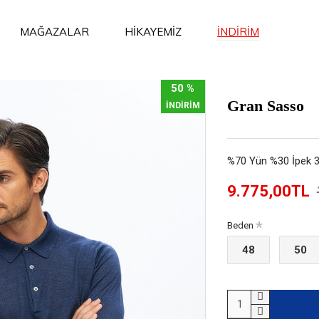
İNDİRİM
MAĞAZALAR
HİKAYEMİZ
50 %
Gran Sasso
İNDİRİM
%70 Yün %30 İpek 3 
9.775,00TL
Beden
48
50