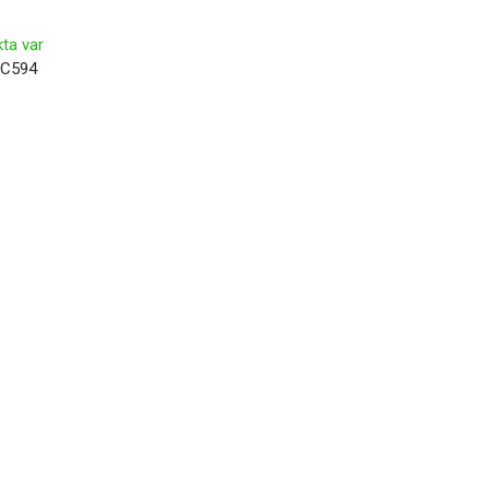
ta var
9C594