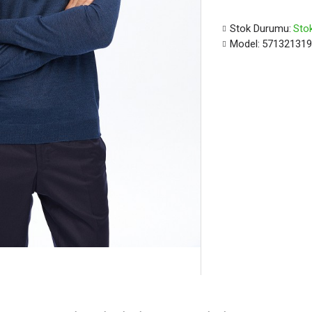
Stok Durumu:
Stok
Model:
57132131