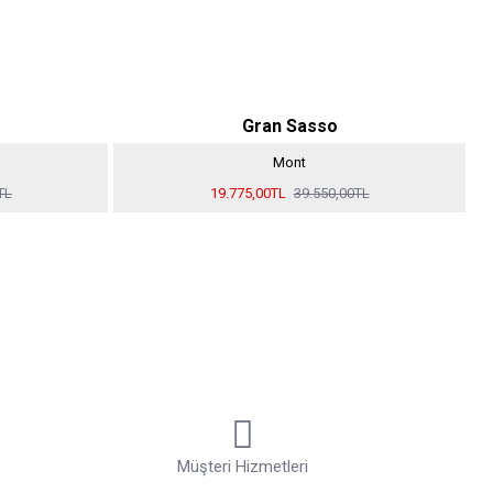
Gran Sasso
Mont
TL
19.775,00TL
39.550,00TL
Müşteri Hizmetleri