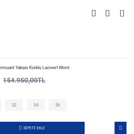
0
rmuarlı Yakası Kürklü Lacivert Mont
154.950,00TL
52
54
56
SEPETE EKLE