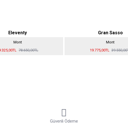
Eleventy
Gran Sasso
Mont
Mont
9.325,00TL
78.650,00TL
19.775,00TL
39.550,00
Güvenli Ödeme