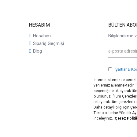
HESABIM
BÜLTEN ABO
Hesabım
Bilgilendirme v
Sipariş Geçmişi
Blog
Şartlar & Ko
İnternet sitemizde çerezle
verileriniz işlenmektedir.
seçeneğine tıklayarak tüm
olursunuz. ‘’Tüm Çerezler
tıklayarak tüm çerezleri 
Daha detaylı bilgi için Ç
Teknolojilerine Yönelik A
inceleyiniz. :
Çerez Politi