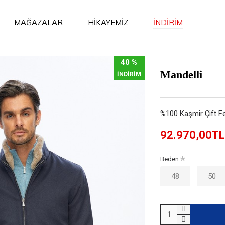
İNDİRİM
MAĞAZALAR
HİKAYEMİZ
40 %
Mandelli
İNDİRİM
%100 Kaşmir Çift Fe
92.970,00TL
Beden
48
50