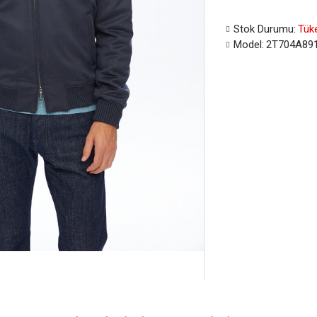
Stok Durumu:
Tük
Model:
2T704A89