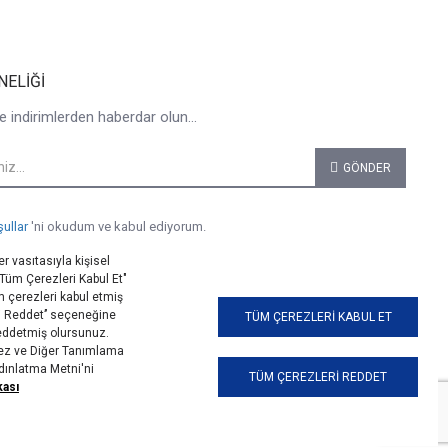
NELIĞI
e indirimlerden haberdar olun...
GÖNDER
şullar
'ni okudum ve kabul ediyorum.
r vasıtasıyla kişisel
 "Tüm Çerezleri Kabul Et"
 çerezleri kabul etmiş
i Reddet’’ seçeneğine
TÜM ÇEREZLERI KABUL ET
reddetmiş olursunuz.
erez ve Diğer Tanımlama
ydınlatma Metni'ni
TÜM ÇEREZLERI REDDET
kası