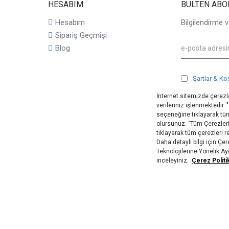
HESABIM
BÜLTEN ABO
Hesabım
Bilgilendirme v
Sipariş Geçmişi
Blog
Şartlar & Ko
İnternet sitemizde çerezle
verileriniz işlenmektedir.
seçeneğine tıklayarak tüm
olursunuz. ‘’Tüm Çerezler
tıklayarak tüm çerezleri 
Daha detaylı bilgi için Ç
Teknolojilerine Yönelik A
inceleyiniz. :
Çerez Politi