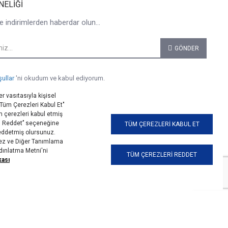
NELIĞI
e indirimlerden haberdar olun...
GÖNDER
şullar
'ni okudum ve kabul ediyorum.
r vasıtasıyla kişisel
 "Tüm Çerezleri Kabul Et"
 çerezleri kabul etmiş
i Reddet’’ seçeneğine
TÜM ÇEREZLERI KABUL ET
reddetmiş olursunuz.
erez ve Diğer Tanımlama
ydınlatma Metni'ni
TÜM ÇEREZLERI REDDET
kası