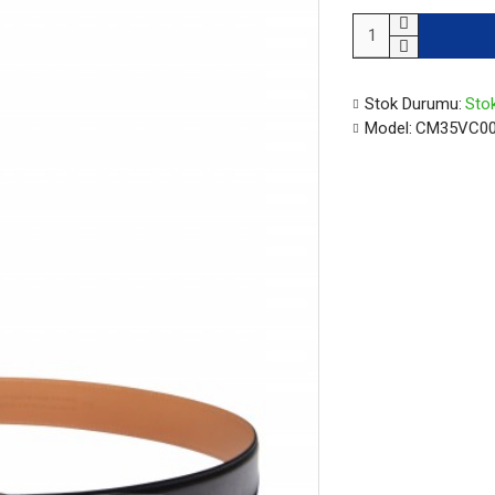
Stok Durumu:
Stok
Model:
CM35VC00