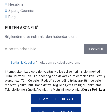
Hesabım
Sipariş Geçmişi
Blog
BÜLTEN ABONELIĞI
Bilgilendirme ve indirimlerden haberdar olun...
GÖNDER
Şartlar & Koşullar
'ni okudum ve kabul ediyorum.
İnternet sitemizde çerezler vasıtasıyla kişisel verileriniz işlenmektedir.
"Tüm Çerezleri Kabul Et" seçeneğine tıklayarak tüm çerezleri kabul etmiş
olursunuz. ‘’Tüm Çerezleri Reddet’’ seçeneğine tıklayarak tüm çerezleri
reddetmiş olursunuz. Daha detaylı bilgi için Çerez ve Diğer Tanımlama
Teknolojilerine Yönelik Aydınlatma Metni'ni inceleyiniz. :
Çerez Politikası
© 2025, taji.com.tr, Tüm Hakları Saklıdır.
TÜM ÇEREZLERI REDDET