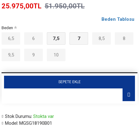
25.975,00TL
51.950,00TL
Beden Tablosu
Beden
6,5
6
7,5
7
8,5
8
9,5
9
10
SEPETE EKLE
Stok Durumu:
Stokta var
Model:
MGSG18190B01