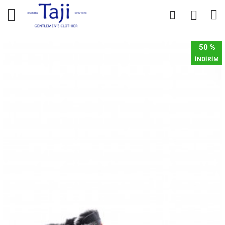
0
0
50 %
İNDİRİM